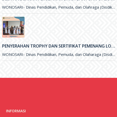
PENYERAHAN TROPHY DAN SERTIFIKAT PEMENANG LOMBA OLIMPIADE SAINS NASIONAL (OSN) DAN FESTIVAL LOMBA SENI NASIONAL (FLSSN) JENJANG SMP TINGKAT KABUPATEN
WONOSARI- Dinas Pendidikan, Pemuda, dan Olaharaga (Disdikpora) Kabupaten Gunungkidul melalui Bidang Sekolah Menegah Pertama (SMP) melaksanakan kegiatan penyerahan Trophy dan
INFORMASI
Alamat: Mendang II, Ngestirejo, Tanjungsari, Gunungkidul, Kec.
Tanjungsari, Kab. Gunung Kidul, Prov. D.I. Yogyakarta, 55881
Telepon:
TAUTAN