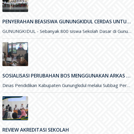
SOSIALISASI PERUBAHAN BOS MENGGUNAKAN ARKAS TAHUN 2022 MELALUI ZOOM MEETING
Dinas Pendidikan Kabupaten Gunungkidul melalui Subbag Perencanaan melakukan Sosialisasi Perubahan Anggaran Dana BOS menggunakan ARKAS Tahun 2022 melalui media Zoom
REVIEW AKREDITASI SEKOLAH
WONOSARI- Dinas Pendidikan, Pemuda, dan Olahraga (Disdikpora) Kabupaten Gunungkidul melalui Bidang Sekolah Menegah Pertama menyelenggarakan Review Akreditasi Sekolah. Kegiatan yang