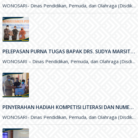
PELEPASAN PURNA TUGAS BAPAK DRS. SUDYA MARSITA, M.M. SELAKU SEKRETARIS DISDIKPORA KABUPATEN GUNUNGKIDUL
WONOSARI – Dinas Pendidikan, Pemuda, dan Olahraga (Disdikpora) Kabupaten Gunungkidul menyelenggarakan kegiatan Pelepasan Purna Tugas Bapak Drs. Sudya Marsita, M.M
PENYERAHAN HADIAH KOMPETISI LITERASI DAN NUMERASI TINGKAT NASIONAL
WONOSARI- Dinas Pendidikan, Pemuda, dan Olahraga (Disdikpora) Kabupaten Gunungkidul bekerja sama dengan Pesona Edu, Bank BCA, dan Pabrik Minuman Hillo
SOSIALISASI SISTEM INFORMASI LAYANAN PENDIDIKAN (SILANDIK) TAHUN 2021
WONOSARI- Dinas Pendidikan, Pemuda, dan Olahraga (Disdikpora) Kabupaten Gunungkidul bersama Badan Perencanaan Pembangunan Daerah (Bappeda) Kabupaten Gunungkidul menyelenggarakan kegiatan Sosialisasi