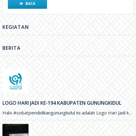
BERITA
LOGO HARI JADI KE-194 KABUPATEN GUNUNGKIDUL
Halo #sobatpendidikangunungkidul ini adalah Logo Hari Jadi ke-194 Kabupaten Gunungkidul yang merupakan karya Saudara Blasius Yudhatama dengan mengusung tema
PENYERAHAN BEASISWA GUNUNGKIDUL CERDAS UNTUK PENINGKATAN KUALITAS PENDIDIKAN DI KABUPATEN GUNUNGKIDUL
GUNUNGKIDUL - Sebanyak 800 siswa Sekolah Dasar di Gunungkidul menerima Beasiswa Gunungkidul Cerdas dengan besaran per tahun sejumlah Rp. 500 ribu