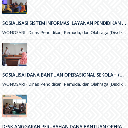
SOSIALISAI DANA BANTUAN OPERASIONAL SEKOLAH (BOS) KINERJA TAHUN 2021
WONOSARI- Dinas Pendidikan, Pemuda, dan Olahraga (Disdikpora) Kabupaten Gunungkidul melalui Subbagian Perencanaan menyelengarakan kegiatan Sosialisai Dana Bantuan Operasional Sekolah (BOS
DESK ANGGARAN PERUBAHAN DANA BANTUAN OPERASIONAL SEKOLAH (BOS) 2021
WONOSARI- Dinas Pendidikan, Pemuda, dan Olahraga (Disdikpora) Kabupaten Gunungkidul menyelenggarakan kegiatan Desk Anggaran Perubahan Dana Bantuan Operasional Sekolah&nbsp; (BOS